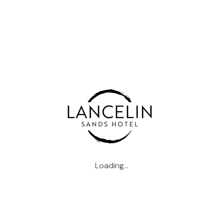
magna aliqua. Ut enim ad minim veniam, quis nostrud
exercitation ullamco laboris nisi ut aliquip ex ea
commodo consequat. Duis aute irure dolor in
reprehenderit in voluptate velit esse cillum dolore eu
fugiat nulla pariatur. Excepteur sint occaecat cupidatat
non proident, sunt in culpa qui officia deserunt mollit
anim id est laborum. Sed ut perspiciatis unde omnis iste
natus error
sit voluptatem accusantium doloremque laudantium,
totam rem aperiam, eaque ipsa quae ab illo inventore
veritatis et quasi architecto beatae vitae dicta sunt
explicabo. Nemo enim ipsam voluptatem quia voluptas
sit aspernatur aut odit aut fugit, sed quia consequuntur
Loading...
magni dolores eos qui ratione voluptatem sequi
nesciunt. Neque porro quisquam est, qui dolorem ipsum
quia dolor sit amet, consectetur, adipisci velit, sed quia
non numquam eius modi tempora incidunt ut labore et
dolore magnam aliquam quaerat voluptatem.